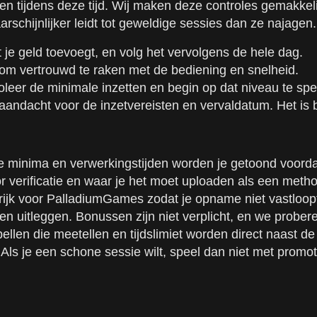
en tijdens deze tijd. Wij maken deze controles gemakkeli
schijnlijker leidt tot geweldige sessies dan ze najagen.
 je geld toevoegt, en volg het vervolgens de hele dag.
 om vertrouwd te raken met de bediening en snelheid.
oleer de minimale inzetten en begin op dat niveau te spe
andacht voor de inzetvereisten en vervaldatum. Het is 
e minima en verwerkingstijden worden je getoond voorda
r verificatie en waar je het moet uploaden als een meth
grijk voor PalladiumGames zodat je opname niet vastloop
n uitleggen. Bonussen zijn niet verplicht, en we prober
llen die meetellen en tijdslimiet worden direct naast de
. Als je een schone sessie wilt, speel dan niet met promot