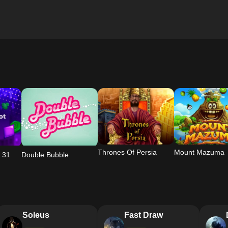
Thrones Of Persia
Mount Mazuma
c 31
Double Bubble
n En Wat Het Je Laat Doen
Soleus
Fast Draw