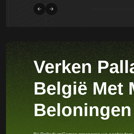
Verken Pal
België Met 
Beloningen