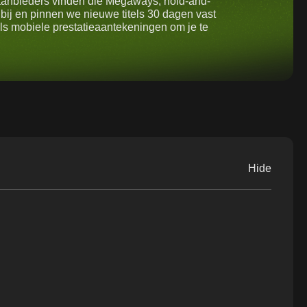
 aanbieders vinden die Megaways, hold-and-
ij en pinnen we nieuwe titels 30 dagen vast
als mobiele prestatieaantekeningen om je te
Hide