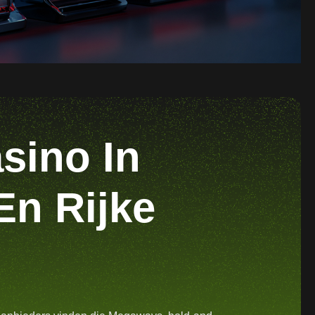
sino In
En Rijke