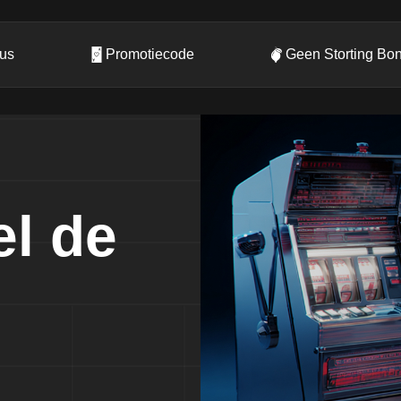
us
Promotiecode
Geen Storting Bo
e
el de