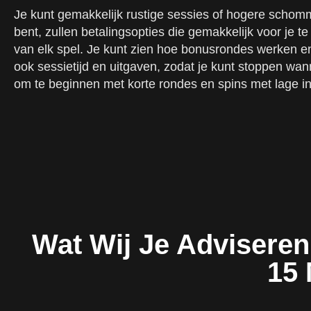
Je kunt gemakkelijk rustige sessies of hogere schomme
bent, zullen betalingsopties die gemakkelijk voor je t
van elk spel. Je kunt zien hoe bonusrondes werken en
ook sessietijd en uitgaven, zodat je kunt stoppen wa
om te beginnen met korte rondes en spins met lage in
Wat Wij Je Adviseren
15 